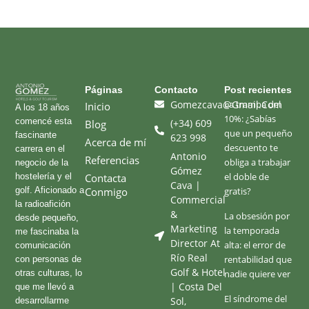
Páginas​
Contacto
Post recientes
Gomezcava@gmail.com
La trampa del
Inicio
A los 18 años
10%: ¿Sabías
comencé esta
(+34) 609
Blog
que un pequeño
fascinante
623 998
Acerca de mí
descuento te
carrera en el
Antonio
Referencias
obliga a trabajar
negocio de la
Gómez
el doble de
hostelería y el
Contacta
Cava |
golf. Aficionado a
Conmigo
gratis?
Commercial
la radioafición
&
La obsesión por
desde pequeño,
Marketing
la temporada
me fascinaba la
Director At
alta: el error de
comunicación
Río Real
rentabilidad que
con personas de
Golf & Hotel
otras culturas, lo
nadie quiere ver
| Costa Del
que me llevó a
El síndrome del
Sol,
desarrollarme