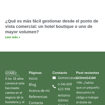
¿Qué es más fácil gestionar desde el punto de
vista comercial: un hotel boutique o uno de
mayor volumen?
Leer más »
Páginas​
Contacto
Post recientes
Gomezcava@gmail.com
La trampa del
Inicio
A los 18 años
10%: ¿Sabías
comencé esta
(+34) 609
Blog
que un pequeño
fascinante
623 998
Acerca de mí
descuento te
carrera en el
Antonio
Referencias
obliga a trabajar
negocio de la
Gómez
el doble de
hostelería y el
Contacta