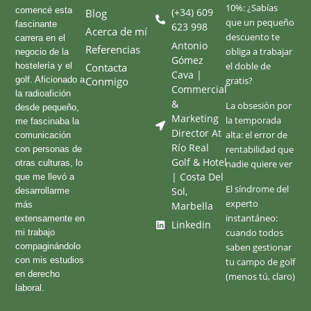
10%: ¿Sabías
comencé esta
(+34) 609
Blog
que un pequeño
fascinante
623 998
Acerca de mí
descuento te
carrera en el
Antonio
Referencias
obliga a trabajar
negocio de la
Gómez
el doble de
hostelería y el
Contacta
Cava |
golf. Aficionado a
Conmigo
gratis?
Commercial
la radioafición
&
La obsesión por
desde pequeño,
Marketing
la temporada
me fascinaba la
Director At
alta: el error de
comunicación
Río Real
rentabilidad que
con personas de
Golf & Hotel
otras culturas, lo
nadie quiere ver
| Costa Del
que me llevó a
El síndrome del
Sol,
desarrollarme
experto
más
Marbella
instantáneo:
extensamente en
Linkedin
cuando todos
mi trabajo
compaginándolo
saben gestionar
con mis estudios
tu campo de golf
en derecho
(menos tú, claro)
laboral.