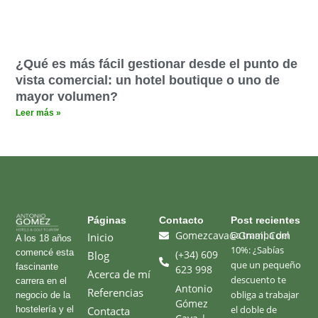
¿Qué es más fácil gestionar desde el punto de
vista comercial: un hotel boutique o uno de
mayor volumen?
Leer más »
Páginas​
Contacto
Post recientes
Gomezcava@gmail.com
La trampa del
Inicio
A los 18 años
10%: ¿Sabías
comencé esta
(+34) 609
Blog
que un pequeño
fascinante
623 998
Acerca de mí
descuento te
carrera en el
Antonio
Referencias
obliga a trabajar
negocio de la
Gómez
el doble de
hostelería y el
Contacta