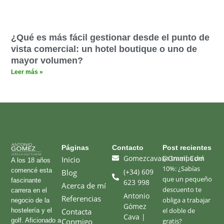
¿Qué es más fácil gestionar desde el punto de
vista comercial: un hotel boutique o uno de
mayor volumen?
Leer más »
Páginas​
Contacto
Post recientes
Gomezcava@gmail.com
La trampa del
Inicio
A los 18 años
10%: ¿Sabías
comencé esta
(+34) 609
Blog
que un pequeño
fascinante
623 998
Acerca de mí
descuento te
carrera en el
Antonio
Referencias
obliga a trabajar
negocio de la
Gómez
el doble de
hostelería y el
Contacta
Cava |
golf. Aficionado a
Conmigo
gratis?