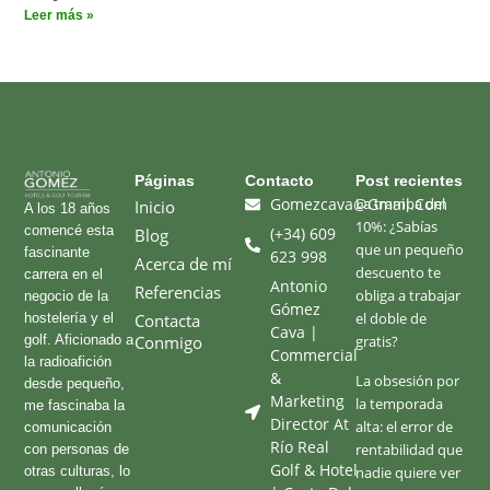
Leer más »
Páginas​
Contacto
Post recientes
Gomezcava@gmail.com
La trampa del
Inicio
A los 18 años
10%: ¿Sabías
comencé esta
(+34) 609
Blog
que un pequeño
fascinante
623 998
Acerca de mí
descuento te
carrera en el
Antonio
Referencias
obliga a trabajar
negocio de la
Gómez
el doble de
hostelería y el
Contacta
Cava |
golf. Aficionado a
Conmigo
gratis?
Commercial
la radioafición
&
La obsesión por
desde pequeño,
Marketing
la temporada
me fascinaba la
Director At
alta: el error de
comunicación
Río Real
rentabilidad que
con personas de
Golf & Hotel
otras culturas, lo
nadie quiere ver