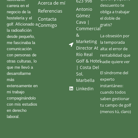
623 998
Acerca de mí
descuento te
carrera en el
Antonio
Referencias
obliga a trabajar
negocio de la
Gómez
el doble de
hostelería y el
Contacta
Cava |
golf. Aficionado a
Conmigo
gratis?
Commercial
la radioafición
&
La obsesión por
desde pequeño,
Marketing
la temporada
me fascinaba la
Director At
alta: el error de
comunicación
Río Real
rentabilidad que
con personas de
Golf & Hotel
otras culturas, lo
nadie quiere ver
| Costa Del
que me llevó a
El síndrome del
Sol,
desarrollarme
experto
más
Marbella
instantáneo:
extensamente en
Linkedin
cuando todos
mi trabajo
compaginándolo
saben gestionar
con mis estudios
tu campo de golf
en derecho
(menos tú, claro)
laboral.