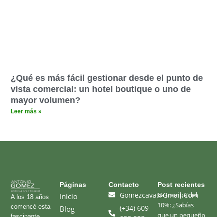
¿Qué es más fácil gestionar desde el punto de
vista comercial: un hotel boutique o uno de
mayor volumen?
Leer más »
Páginas​
Contacto
Post recientes
Gomezcava@gmail.com
La trampa del
Inicio
A los 18 años
10%: ¿Sabías
comencé esta
(+34) 609
Blog
que un pequeño
fascinante