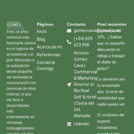
Páginas​
Contacto
Post recientes
gomezcava@gmail.com
La trampa del
Inicio
A los 18 años
10%: ¿Sabías
comencé esta
(+34) 609
Blog
fascinante carrera
que un pequeño
623 998
Acerca de mí
en el negocio de
descuento te
Antonio
la hostelería y el
Referencias
obliga a trabajar
Gómez
golf. Aficionado a
el doble de
Contacta
Cava |
la radioafición
Conmigo
gratis?
desde pequeño,
Commercial
me fascinaba la
& Marketing
La obsesión por
comunicación con
Director at
la temporada
personas de otras
Río Real
alta: el error de
culturas, lo que
Golf & Hotel
rentabilidad que
me llevó a
| Costa del
nadie quiere ver
desarrollarme
Sol,
más
El síndrome del
Marbella
extensamente en
experto
mi trabajo
Linkedin
instantáneo:
compaginándolo
cuando todos